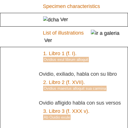
Specimen characteristics
Ver
List of illustrations
Ver
1.
Libro 1 (f. I).
Ovidius exul librum alloquit
Ovidio, exiliado, habla con su libro
2.
Libro 2 (f. XVII).
Ovidius maestus alloquit sua carmina
Ovidio afligido habla con sus versos
3.
Libro 3 (f. XXX v).
Ab Ouidio exule