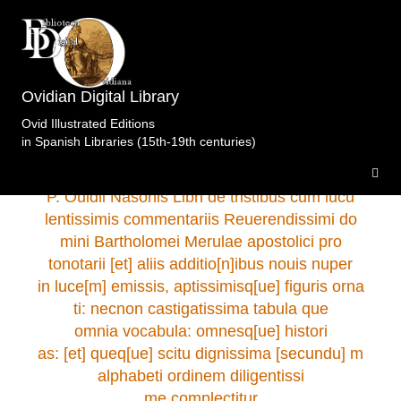
Biblioteca General Histórica de la Universidad.
Salamanca
>Tristes.Merula.s.i.s.l.s.a .
Ovidian Digital Library
Ovid Illustrated Editions
in Spanish Libraries (15th-19th centuries)
P. Ouidii Nasonis Libri de tristibus cum lucu
lentissimis commentariis Reuerendissimi do
mini Bartholomei Merulae apostolici pro
tonotarii [et] aliis additio[n]ibus nouis nuper
in luce[m] emissis, aptissimisq[ue] figuris orna
ti: necnon castigatissima tabula que
omnia vocabula: omnesq[ue] histori
as: [et] queq[ue] scitu dignissima [secundu] m
alphabeti ordinem diligentissi
me complectitur