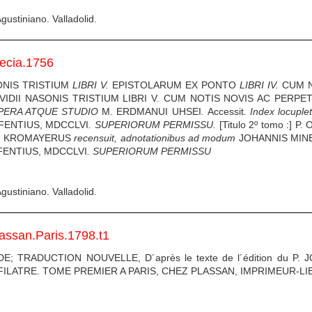
gustiniano. Valladolid.
ecia.1756
ASONIS TRISTIUM
LIBRI V.
EPISTOLARUM EX PONTO
LIBRI IV.
CUM N
OVIDII NASONIS TRISTIUM LIBRI V. CUM NOTIS NOVIS AC
PERPET
PERA ATQUE STUDIO
M. ERDMANUI
UHSEI
.
Accessit
.
Index locupl
FENTIUS, MDCCLVI
.
SUPERIORUM PERMISSU.
[Titulo 2º tomo :]
RIC. KROMAYERUS
recensuit, adnotationibus
ad modum
JOHANNIS MINE
FENTIUS, MDCCLVI
.
SUPERIORUM PERMISSU
gustiniano. Valladolid.
lassan.Paris.1798.t1
TRADUCTION NOUVELLE, D´après le texte de l´édition du P. J
ILATRE. TOME PREMIER A PARIS, CHEZ PLASSAN, IMPRIMEUR-LI