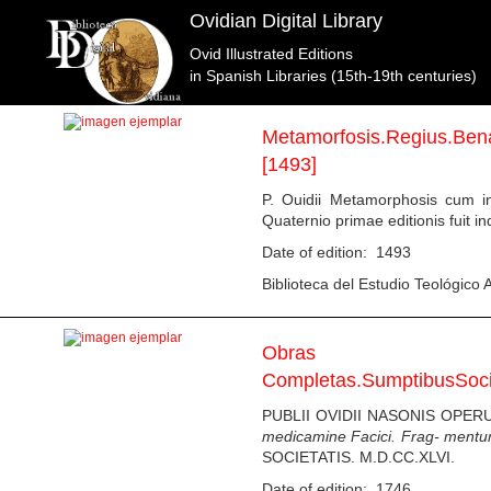
Ovidian Digital Library
Ovid Illustrated Editions
List of specimens in the library Biblioteca del Estudio
in Spanish Libraries (15th-19th centuries)
Metamorfosis.Regius.Bena
[1493]
P. Ouidii Metamorphosis cum in
Quaternio primae editionis fuit
Date of edition: 1493
Biblioteca del Estudio Teológico A
Obras
Completas.SumptibusSoci
PUBLII OVIDII NASONIS OPE
medicamine Facici. Frag-
mentu
SOCIETATIS. M.D.CC.XLVI.
Date of edition: 1746