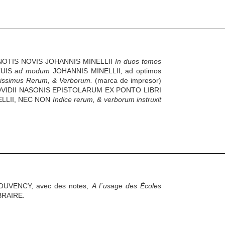
OTIS NOVIS JOHANNIS MINELLII
In duos tomos
UIS
ad modum
JOHANNIS MINELLII
,
ad optimos
etissimus Rerum, & Verborum.
(marca de impresor)
 P. OVIDII NASONIS EPISTOLARUM EX PONTO LIBRI
LLII, NEC NON
Indice rerum, & verborum instruxit
OUVENCY, avec des notes,
A l´usage des Écoles
BRAIRE.