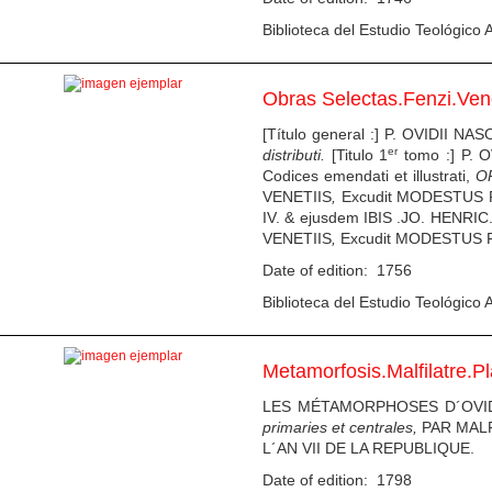
Biblioteca del Estudio Teológico A
Obras Selectas.Fenzi.Ven
[Título general :] P. OVIDII N
e
r
distributi.
[Titulo 1
tomo :]
P. 
Codices emendati et illustrati,
O
VENETIIS
,
Excudit MODESTUS 
IV. & ejusdem IBIS .JO. HEN
VENETIIS
,
Excudit MODESTUS 
Date of edition: 1756
Biblioteca del Estudio Teológico A
Metamorfosis.Malfilatre.P
LES MÉTAMORPHOSES D´OVIDE; 
primaries et centrales,
PAR MALF
L´AN VII DE LA REPUBLIQUE.
Date of edition: 1798