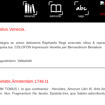
EN
 Teológico Agustiniano. Valladolid. biblioteca6 specimens.
lius.Venecia.
tegris ac emen datissimis Raphaelis Regii enarratio nibus & repraeh
 inquina tus. COLOFÓN Impressum Venetiis per Bernardinum Benalium
gustiniano. Valladolid.
etatis.Ámsterdam.1746.t1
RUM TOMUS I.
In quo continentur : Heroïdes, Amorum Libri III,
Artis A
m. Nux. Fragmentum Ha-
lieutici. Epistola tres, qua
Sabino adscribuntu